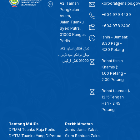
A2, Taman
korporat@maips.go
Pengkalan
+604 979 4439
Asam,
Jalan Tuanku
+604 978 2400
Syed Putra,
01000 Kangar,
Isnin - Jumaat:
Perlis
8.30 Pagi -
4:30 Petang
Rehat (Isnin -
Khamis ):
1.00 Petang -
2.00 Petang
Rehat (Jumaat):
12.15Tengah
Hari - 2.45
Petang
Tentang MAIPs
Perkhidmatan
DYMM Tuanku Raja Perlis
Jenis-Jenis Zakat
DYTM Tuanku Yang DiPertua
Skim Bantuan Zakat