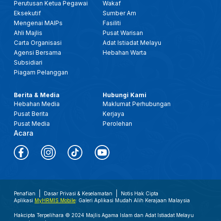
Perutusan Ketua Pegawai
Wakaf
Eksekutif
Sumber Am
Mengenai MAIPs
Fasiliti
Ahli Majlis
Pusat Warisan
Carta Organisasi
Adat Istiadat Melayu
Agensi Bersama
Hebahan Warta
Subsidiari
Piagam Pelanggan
Berita & Media
Hubungi Kami
Hebahan Media
Maklumat Perhubungan
Pusat Berita
Kerjaya
Pusat Media
Perolehan
Acara
Penafian
Dasar Privasi & Keselamatan
Notis Hak Cipta
Aplikasi
MyHRMIS Mobile
: Galeri Aplikasi Mudah Alih Kerajaan Malaysia
Hakcipta Terpelihara © 2024 Majlis Agama Islam dan Adat Istiadat Melayu