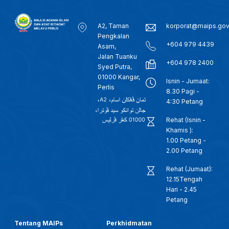
A2, Taman
korporat@maips.go
Pengkalan
+604 979 4439
Asam,
Jalan Tuanku
+604 978 2400
Syed Putra,
01000 Kangar,
Isnin - Jumaat:
Perlis
8.30 Pagi -
4:30 Petang
Rehat (Isnin -
Khamis ):
1.00 Petang -
2.00 Petang
Rehat (Jumaat):
12.15Tengah
Hari - 2.45
Petang
Tentang MAIPs
Perkhidmatan