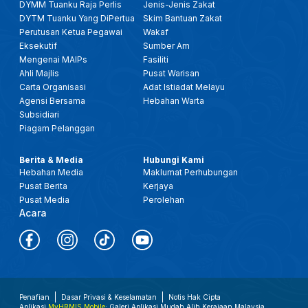
DYMM Tuanku Raja Perlis
Jenis-Jenis Zakat
DYTM Tuanku Yang DiPertua
Skim Bantuan Zakat
Perutusan Ketua Pegawai
Wakaf
Eksekutif
Sumber Am
Mengenai MAIPs
Fasiliti
Ahli Majlis
Pusat Warisan
Carta Organisasi
Adat Istiadat Melayu
Agensi Bersama
Hebahan Warta
Subsidiari
Piagam Pelanggan
Berita & Media
Hubungi Kami
Hebahan Media
Maklumat Perhubungan
Pusat Berita
Kerjaya
Pusat Media
Perolehan
Acara
Penafian
Dasar Privasi & Keselamatan
Notis Hak Cipta
Aplikasi
MyHRMIS Mobile
: Galeri Aplikasi Mudah Alih Kerajaan Malaysia