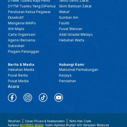
DYMM Tuanku Raja Perlis
Jenis-Jenis Zakat
DYTM Tuanku Yang DiPertua
Skim Bantuan Zakat
Perutusan Ketua Pegawai
Wakaf
Eksekutif
Sumber Am
Mengenai MAIPs
Fasiliti
Ahli Majlis
Pusat Warisan
Carta Organisasi
Adat Istiadat Melayu
Agensi Bersama
Hebahan Warta
Subsidiari
Piagam Pelanggan
Berita & Media
Hubungi Kami
Hebahan Media
Maklumat Perhubungan
Pusat Berita
Kerjaya
Pusat Media
Perolehan
Acara
Penafian
Dasar Privasi & Keselamatan
Notis Hak Cipta
Aplikasi
MyHRMIS Mobile
: Galeri Aplikasi Mudah Alih Kerajaan Malaysia