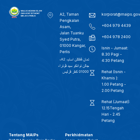
A2, Taman
korporat@maips.go
Pengkalan
+604 979 4439
Asam,
Jalan Tuanku
+604 978 2400
Syed Putra,
01000 Kangar,
Isnin - Jumaat:
Perlis
8.30 Pagi -
4:30 Petang
Rehat (Isnin -
Khamis ):
1.00 Petang -
2.00 Petang
Rehat (Jumaat):
12.15Tengah
Hari - 2.45
Petang
Tentang MAIPs
Perkhidmatan