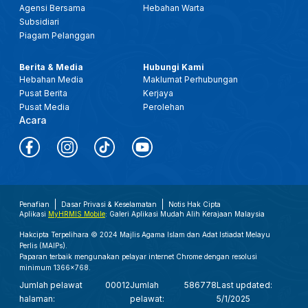
Agensi Bersama
Hebahan Warta
Subsidiari
Piagam Pelanggan
Berita & Media
Hubungi Kami
Hebahan Media
Maklumat Perhubungan
Pusat Berita
Kerjaya
Pusat Media
Perolehan
Acara
Penafian
Dasar Privasi & Keselamatan
Notis Hak Cipta
Aplikasi
MyHRMIS Mobile
: Galeri Aplikasi Mudah Alih Kerajaan Malaysia
Hakcipta Terpelihara © 2024 Majlis Agama Islam dan Adat Istiadat Melayu
Perlis (MAIPs).
Paparan terbaik mengunakan pelayar internet Chrome dengan resolusi
minimum 1366x768.
Jumlah pelawat
00012
Jumlah
586778
Last updated:
halaman:
pelawat:
5/1/2025