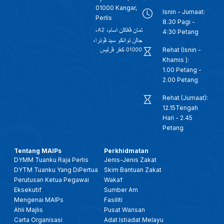
01000 Kangar,
Isnin - Jumaat:
Perlis
8.30 Pagi -
4:30 Petang
Rehat (Isnin -
Khamis ):
1.00 Petang -
2.00 Petang
Rehat (Jumaat):
12.15Tengah
Hari - 2.45
Petang
Tentang MAIPs
Perkhidmatan
DYMM Tuanku Raja Perlis
Jenis-Jenis Zakat
DYTM Tuanku Yang DiPertua
Skim Bantuan Zakat
Perutusan Ketua Pegawai
Wakaf
Eksekutif
Sumber Am
Mengenai MAIPs
Fasiliti
Ahli Majlis
Pusat Warisan
Carta Organisasi
Adat Istiadat Melayu