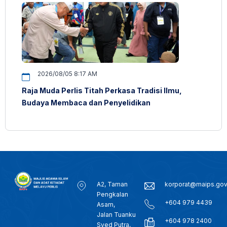
2026/08/05 8:17 AM
Raja Muda Perlis Titah Perkasa Tradisi Ilmu,
Budaya Membaca dan Penyelidikan
A2, Taman
korporat@maips.go
Pengkalan
+604 979 4439
Asam,
Jalan Tuanku
+604 978 2400
Syed Putra,