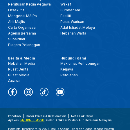
Perutusan Ketua Pegawai
Wakaf
Eksekutif
Sumber Am
Mengenai MAIPs
Fasiliti
Ahli Majlis
Pusat Warisan
Carta Organisasi
Adat Istiadat Melayu
Agensi Bersama
Hebahan Warta
Subsidiari
Piagam Pelanggan
Berita & Media
Hubungi Kami
Hebahan Media
Maklumat Perhubungan
Pusat Berita
Kerjaya
Pusat Media
Perolehan
Acara
Penafian
Dasar Privasi & Keselamatan
Notis Hak Cipta
Aplikasi
MyHRMIS Mobile
: Galeri Aplikasi Mudah Alih Kerajaan Malaysia
Hakcipta Terpelihara © 2024 Majlis Agama Islam dan Adat Istiadat Melayu