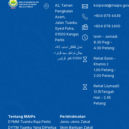
A2, Taman
korporat@maips.go
Pengkalan
+604 979 4439
Asam,
Jalan Tuanku
+604 978 2400
Syed Putra,
01000 Kangar,
Isnin - Jumaat:
Perlis
8.30 Pagi -
4:30 Petang
Rehat (Isnin -
Khamis ):
1.00 Petang -
2.00 Petang
Rehat (Jumaat):
12.15Tengah
Hari - 2.45
Petang
Tentang MAIPs
Perkhidmatan
DYMM Tuanku Raja Perlis
Jenis-Jenis Zakat
DYTM Tuanku Yang DiPertua
Skim Bantuan Zakat