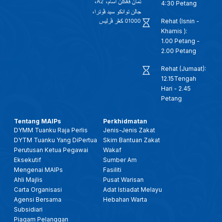
4:30 Petang
Rehat (Isnin -
Khamis ):
1.00 Petang -
2.00 Petang
Rehat (Jumaat):
12.15Tengah
Hari - 2.45
Petang
Tentang MAIPs
Perkhidmatan
DYMM Tuanku Raja Perlis
Jenis-Jenis Zakat
DYTM Tuanku Yang DiPertua
Skim Bantuan Zakat
Perutusan Ketua Pegawai
Wakaf
Eksekutif
Sumber Am
Mengenai MAIPs
Fasiliti
Ahli Majlis
Pusat Warisan
Carta Organisasi
Adat Istiadat Melayu
Agensi Bersama
Hebahan Warta
Subsidiari
Piagam Pelanggan