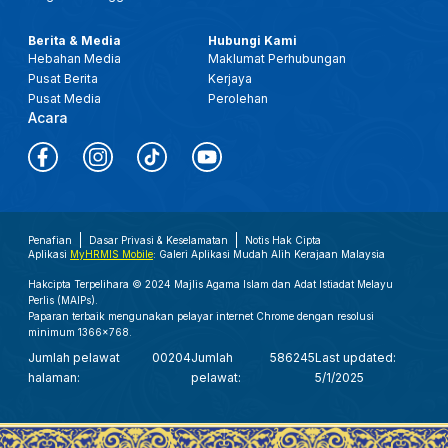
Berita & Media
Hubungi Kami
Hebahan Media
Maklumat Perhubungan
Pusat Berita
Kerjaya
Pusat Media
Perolehan
Acara
Penafian
Dasar Privasi & Keselamatan
Notis Hak Cipta
Aplikasi
MyHRMIS Mobile
: Galeri Aplikasi Mudah Alih Kerajaan Malaysia
Hakcipta Terpelihara © 2024 Majlis Agama Islam dan Adat Istiadat Melayu
Perlis (MAIPs).
Paparan terbaik mengunakan pelayar internet Chrome dengan resolusi
minimum 1366x768.
Jumlah pelawat
00204
Jumlah
586245
Last updated:
halaman:
pelawat:
5/1/2025