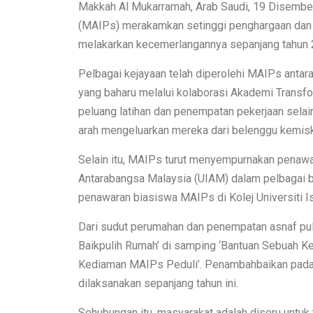
Makkah Al Mukarramah, Arab Saudi, 19 Disember
(MAIPs) merakamkan setinggi penghargaan dan 
melakarkan kecemerlangannya sepanjang tahun 2
Pelbagai kejayaan telah diperolehi MAIPs antara
yang baharu melalui kolaborasi Akademi Trans
peluang latihan dan penempatan pekerjaan sela
arah mengeluarkan mereka dari belenggu kemisk
Selain itu, MAIPs turut menyempurnakan penawara
Antarabangsa Malaysia (UIAM) dalam pelbagai bi
penawaran biasiswa MAIPs di Kolej Universiti I
Dari sudut perumahan dan penempatan asnaf pul
Baikpulih Rumah’ di samping ‘Bantuan Sebuah K
Kediaman MAIPs Peduli’. Penambahbaikan pada 
dilaksanakan sepanjang tahun ini.
Sehubungan itu, masyarakat adalah diseru untu