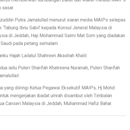
 sasar.
aizuddin Putra Jamalullail menurut siaran media MAIPs selepas
Tabung Ibnu Sabil’ kepada Konsul Jeneral Malaysia di
aysia di Jeddah, Haji Mohammad Saimi Mat Som yang diadakan
b Saudi pada petang semalam.
nku Hajah Lailatul Shahreen Akashah Khalil.
a iaitu Puteri Sharifah Khatreena Nuraniah, Puteri Sharifah
malullail.
ga yang diiringi Ketua Pegawai Eksekutif MAIPs, Hj Mohd
untuk mengerjakan ibadat umrah disambut oleh Timbalan
etua Canseri Malaysia di Jeddah, Muhammad Hafiz Bahar.