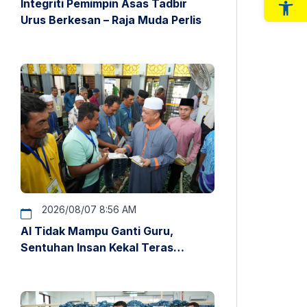
Integriti Pemimpin Asas Tadbir
Op
Urus Berkesan – Raja Muda Perlis
2026/08/07 8:56 AM
AI Tidak Mampu Ganti Guru,
Sentuhan Insan Kekal Teras
Pendidikan – Raja Muda Perlis