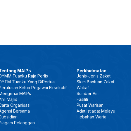
Tentang MAIPs
Perkhidmatan
DYMM Tuanku Raja Perlis
Jenis-Jenis Zakat
DYTM Tuanku Yang DiPertua
Skim Bantuan Zakat
Perutusan Ketua Pegawai Eksekutif
Wakaf
Mengenai MAIPs
Sumber Am
Ahli Majlis
Fasiliti
Carta Organisasi
Pusat Warisan
Agensi Bersama
Adat Istiadat Melayu
Subsidiari
Hebahan Warta
Piagam Pelanggan