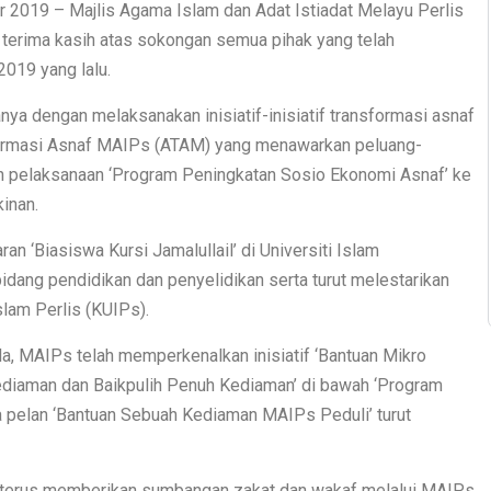
 2019 – Majlis Agama Islam dan Adat Istiadat Melayu Perlis
terima kasih atas sokongan semua pihak yang telah
019 yang lalu.
nya dengan melaksanakan inisiatif-inisiatif transformasi asnaf
formasi Asnaf MAIPs (ATAM) yang menawarkan peluang-
in pelaksanaan ‘Program Peningkatan Sosio Ekonomi Asnaf’ ke
inan.
n ‘Biasiswa Kursi Jamalullail’ di Universiti Islam
dang pendidikan dan penyelidikan serta turut melestarikan
slam Perlis (KUIPs).
a, MAIPs telah memperkenalkan inisiatif ‘Bantuan Mikro
ediaman dan Baikpulih Penuh Kediaman’ di bawah ‘Program
pelan ‘Bantuan Sebuah Kediaman MAIPs Peduli’ turut
k terus memberikan sumbangan zakat dan wakaf melalui MAIPs