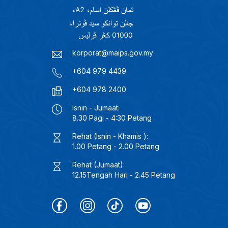
korporat@maips.gov.my
+604 979 4439
+604 978 2400
Isnin - Jumaat:
8.30 Pagi - 4:30 Petang
Rehat (Isnin - Khamis ):
1.00 Petang - 2.00 Petang
Rehat (Jumaat):
12.15Tengah Hari - 2.45 Petang