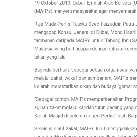
19 Oktober 2019, Dubai, Emiriah Arab Bersatu (
(MAIPs) menyeru masyarakat agar menyemarak
Raja Muda Perlis, Tuanku Syed Faizuddin Putra 
mengadap Konsul Jeneral di Dubai, Mohd Hasri
tambahan daripada MAIPs untuk ‘Tabung Ibnu Sab
Malaysia yang berhadapan dengan situasi kecem
tahun yang lalu.
Baginda bertitah, sebagai sebuah organisasi y
melalui zakat, wakaf dan sumber am, MAIPs sen
ke arah melestarikan sikap dan budaya ‘gemar 
“Sebagai contoh, MAIPs memperkenalkan Progra
agihan zakat melalui kaedah turun padang yang 
Kariah Masjid di seluruh negeri Perlis,” titah Bag
Selain inisiatif zakat, MAIPs turut menggalakk
yang dimiliki dengan memperkenalkan ‘Tabung B