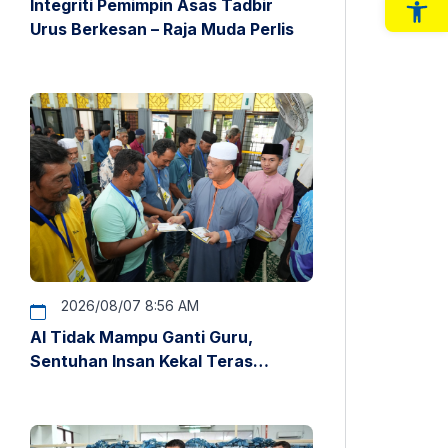
Integriti Pemimpin Asas Tadbir
Op
Urus Berkesan – Raja Muda Perlis
2026/08/07 8:56 AM
AI Tidak Mampu Ganti Guru,
Sentuhan Insan Kekal Teras
Pendidikan – Raja Muda Perlis