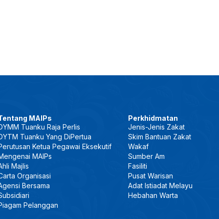
Tentang MAIPs
Perkhidmatan
DYMM Tuanku Raja Perlis
Jenis-Jenis Zakat
DYTM Tuanku Yang DiPertua
Skim Bantuan Zakat
Perutusan Ketua Pegawai Eksekutif
Wakaf
Mengenai MAIPs
Sumber Am
Ahli Majlis
Fasiliti
Carta Organisasi
Pusat Warisan
Agensi Bersama
Adat Istiadat Melayu
Subsidiari
Hebahan Warta
Piagam Pelanggan