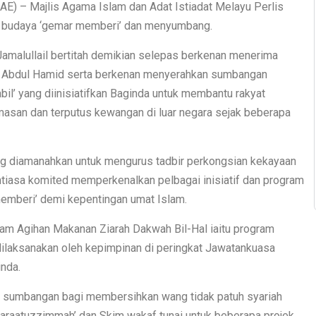
UAE) – Majlis Agama Islam dan Adat Istiadat Melayu Perlis
 budaya ‘gemar memberi’ dan menyumbang.
Jamalullail bertitah demikian selepas berkenan menerima
l Abdul Hamid serta berkenan menyerahkan sumbangan
il’ yang diinisiatifkan Baginda untuk membantu rakyat
asan dan terputus kewangan di luar negara sejak beberapa
ang diamanahkan untuk mengurus tadbir perkongsian kekayaan
tiasa komited memperkenalkan pelbagai inisiatif dan program
memberi’ demi kepentingan umat Islam.
m Agihan Makanan Ziarah Dakwah Bil-Hal iaitu program
dilaksanakan oleh kepimpinan di peringkat Jawatankuasa
inda.
an sumbangan bagi membersihkan wang tidak patuh syariah
araatuzzimmah’ dan Skim wakaf tunai untuk beberapa projek