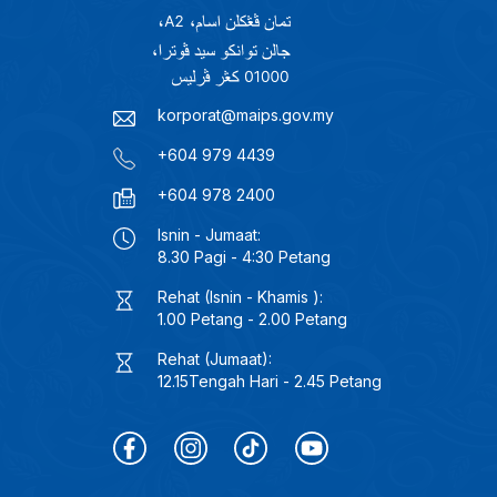
korporat@maips.gov.my
+604 979 4439
+604 978 2400
Isnin - Jumaat:
8.30 Pagi - 4:30 Petang
Rehat (Isnin - Khamis ):
1.00 Petang - 2.00 Petang
Rehat (Jumaat):
12.15Tengah Hari - 2.45 Petang