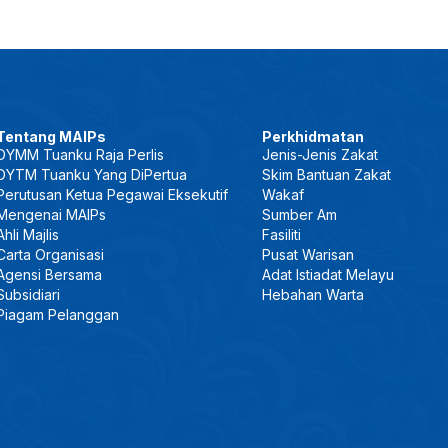
Tentang MAIPs
Perkhidmatan
DYMM Tuanku Raja Perlis
Jenis-Jenis Zakat
DYTM Tuanku Yang DiPertua
Skim Bantuan Zakat
Perutusan Ketua Pegawai Eksekutif
Wakaf
Mengenai MAIPs
Sumber Am
Ahli Majlis
Fasiliti
Carta Organisasi
Pusat Warisan
Agensi Bersama
Adat Istiadat Melayu
Subsidiari
Hebahan Warta
Piagam Pelanggan