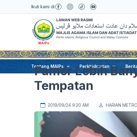
Ikuti kami di:
Utama
Pusat Media
Pamer Lebih Banyak Ka
Pamer Lebih Bany
Tentang MAIPs
Perkhidmatan
Berit
Tempatan
2019/09/24 9:20 AM
HARIAN METR