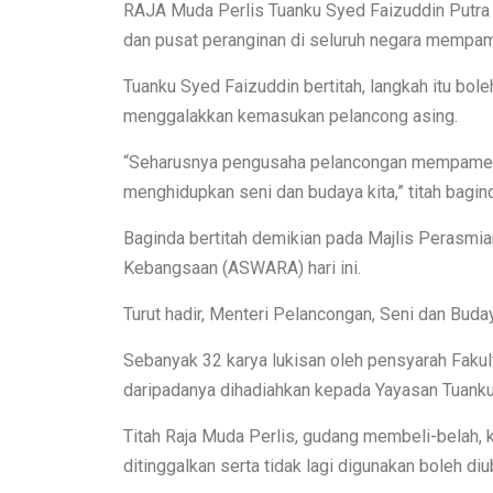
RAJA Muda Perlis Tuanku Syed Faizuddin Putra 
dan pusat peranginan di seluruh negara mempam
Tuanku Syed Faizuddin bertitah, langkah itu bol
menggalakkan kemasukan pelancong asing.
“Seharusnya pengusaha pelancongan mempamerka
menghidupkan seni dan budaya kita,” titah bagin
Baginda bertitah demikian pada Majlis Perasm
Kebangsaan (ASWARA) hari ini.
Turut hadir, Menteri Pelancongan, Seni dan Bud
Sebanyak 32 karya lukisan oleh pensyarah Fak
daripadanya dihadiahkan kepada Yayasan Tuanku 
Titah Raja Muda Perlis, gudang membeli-belah, k
ditinggalkan serta tidak lagi digunakan boleh di