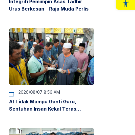
Integriti Pemimpin Asas Tadbir
Op
Urus Berkesan – Raja Muda Perlis
2026/08/07 8:56 AM
AI Tidak Mampu Ganti Guru,
Sentuhan Insan Kekal Teras
Pendidikan – Raja Muda Perlis