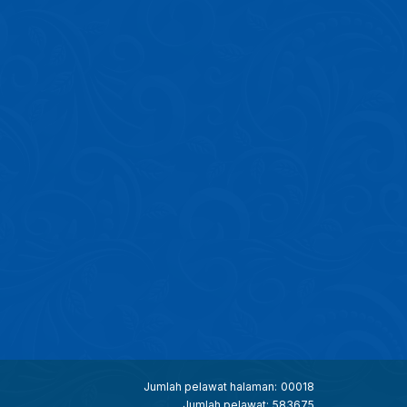
Jumlah pelawat halaman:
00018
Jumlah pelawat:
583675