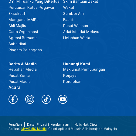
DYTM Tuanku Yang DiPertua
Skim Bantuan Zakat
Perutusan Ketua Pegawai
Wakaf
Eksekutif
Sumber Am
Mengenai MAIPs
Fasiliti
Ahli Majlis
Pusat Warisan
Carta Organisasi
Adat Istiadat Melayu
Agensi Bersama
Hebahan Warta
Subsidiari
Piagam Pelanggan
Berita & Media
Hubungi Kami
Hebahan Media
Maklumat Perhubungan
Pusat Berita
Kerjaya
Pusat Media
Perolehan
Acara
Penafian
Dasar Privasi & Keselamatan
Notis Hak Cipta
Aplikasi
MyHRMIS Mobile
: Galeri Aplikasi Mudah Alih Kerajaan Malaysia