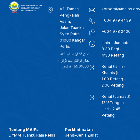
A2, Taman
korporat@maips.go
Pengkalan
+604 979 4439
Asam,
Jalan Tuanku
+604 978 2400
Syed Putra,
01000 Kangar,
Isnin - Jumaat:
Perlis
8.30 Pagi -
4:30 Petang
Rehat (Isnin -
Khamis ):
1.00 Petang -
2.00 Petang
Rehat (Jumaat):
12.15Tengah
Hari - 2.45
Petang
Tentang MAIPs
Perkhidmatan
DYMM Tuanku Raja Perlis
Jenis-Jenis Zakat