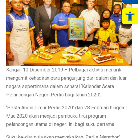
Op
Kangar, 10 Disember 2019 – Pelbagai aktiviti menarik
mengamit kehadiran para pengunjung dari dalam dan luar
negara sepertimana dalam senarai ‘Kalendar Acara
Pelancongan Negeri Perlis bagi tahun 2020’.
‘Pesta Angin Timur Perlis 2020’ dari 28 Februari hingga 1
Mac 2020 akan menjadi pembuka tirai program
pelancongan utama di negeri ini bagi suku pertama.
Suku ke-dua pula akan menyaksikan ‘Perlis Marathon’