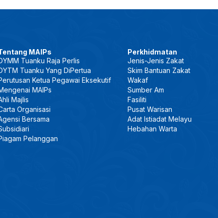
Tentang MAIPs
Perkhidmatan
DYMM Tuanku Raja Perlis
Jenis-Jenis Zakat
DYTM Tuanku Yang DiPertua
Skim Bantuan Zakat
Perutusan Ketua Pegawai Eksekutif
Wakaf
Mengenai MAIPs
Sumber Am
Ahli Majlis
Fasiliti
Carta Organisasi
Pusat Warisan
Agensi Bersama
Adat Istiadat Melayu
Subsidiari
Hebahan Warta
Piagam Pelanggan