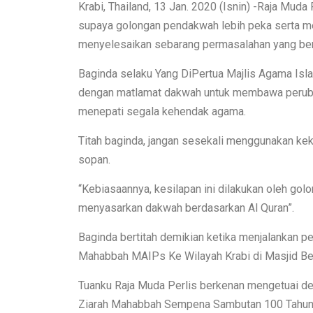
Krabi, Thailand, 13 Jan. 2020 (Isnin) -Raja Muda 
supaya golongan pendakwah lebih peka serta memi
menyelesaikan sebarang permasalahan yang ber
Baginda selaku Yang DiPertua Majlis Agama Islam
dengan matlamat dakwah untuk membawa perubah
menepati segala kehendak agama.
Titah baginda, jangan sesekali menggunakan kek
sopan.
“Kebiasaannya, kesilapan ini dilakukan oleh gol
menyasarkan dakwah berdasarkan Al Quran”.
Baginda bertitah demikian ketika menjalankan
Mahabbah MAIPs Ke Wilayah Krabi di Masjid Bes
Tuanku Raja Muda Perlis berkenan mengetuai de
Ziarah Mahabbah Sempena Sambutan 100 Tahun MA