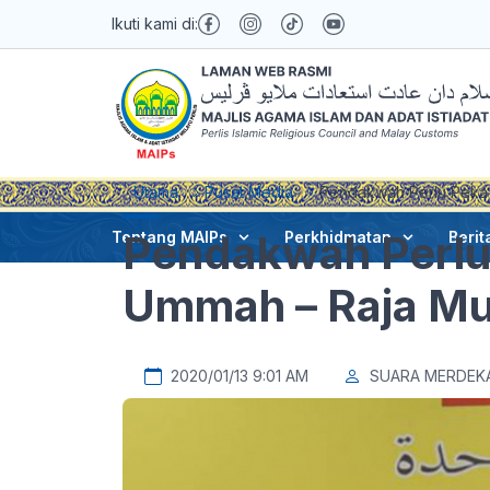
Ikuti kami di:
Utama
Pusat Media
Pendakwah Perlu Peka 
Pendakwah Perlu
Tentang MAIPs
Perkhidmatan
Berit
Ummah – Raja Mu
2020/01/13 9:01 AM
SUARA MERDEK