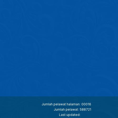
Jumlah pelawat halaman:
00016
Jumlah pelawat:
588721
Last updated: