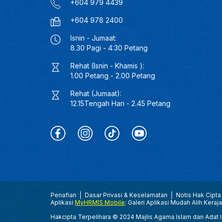
+604 979 4439
+604 978 2400
Isnin - Jumaat:
8.30 Pagi - 4:30 Petang
Rehat (Isnin - Khamis ):
1.00 Petang - 2.00 Petang
Rehat (Jumaat):
12.15Tengah Hari - 2.45 Petang
Penafian
Dasar Privasi & Keselamatan
Notis Hak Cipta
Aplikasi
MyHRMIS Mobile
: Galeri Aplikasi Mudah Alih Keraj
Hakcipta Terpelihara © 2024 Majlis Agama Islam dan Adat Is