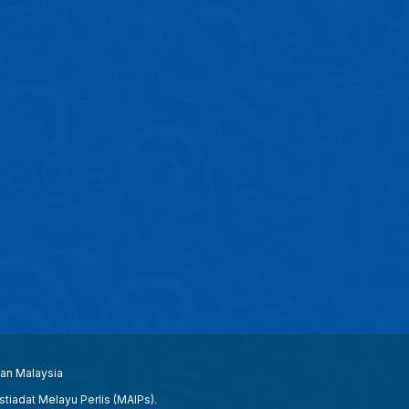
aan Malaysia
tiadat Melayu Perlis (MAIPs).