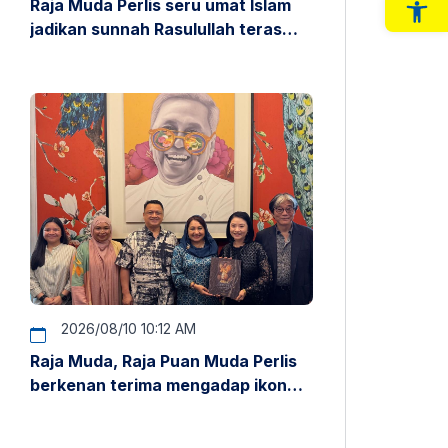
Raja Muda Perlis seru umat Islam
Op
jadikan sunnah Rasulullah teras
kehidupan
2026/08/10 10:12 AM
Raja Muda, Raja Puan Muda Perlis
berkenan terima mengadap ikon
fesyen dunia Guo Pei