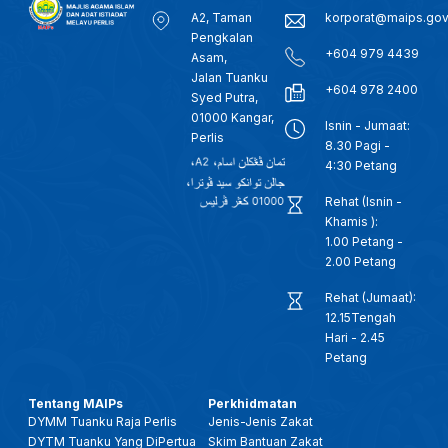
A2, Taman
korporat@maips.go
Pengkalan
+604 979 4439
Asam,
Jalan Tuanku
+604 978 2400
Syed Putra,
01000 Kangar,
Isnin - Jumaat:
Perlis
8.30 Pagi -
4:30 Petang
Rehat (Isnin -
Khamis ):
1.00 Petang -
2.00 Petang
Rehat (Jumaat):
12.15Tengah
Hari - 2.45
Petang
Tentang MAIPs
Perkhidmatan
DYMM Tuanku Raja Perlis
Jenis-Jenis Zakat
DYTM Tuanku Yang DiPertua
Skim Bantuan Zakat