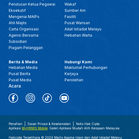
Perutusan Ketua Pegawai
Wakaf
Eksekutif
Sumber Am
Mengenai MAIPs
Fasiliti
Ahli Majlis
Pusat Warisan
Carta Organisasi
Adat Istiadat Melayu
Agensi Bersama
Hebahan Warta
Subsidiari
Piagam Pelanggan
Berita & Media
Hubungi Kami
Hebahan Media
Maklumat Perhubungan
Pusat Berita
Kerjaya
Pusat Media
Perolehan
Acara
Penafian
Dasar Privasi & Keselamatan
Notis Hak Cipta
Aplikasi
MyHRMIS Mobile
: Galeri Aplikasi Mudah Alih Kerajaan Malaysia
Hakcipta Terpelihara © 2024 Majlis Agama Islam dan Adat Istiadat Melayu