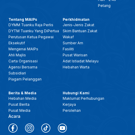
Petang
Tentang MAIPs
Perkhidmatan
DYMM Tuanku Raja Perlis
Jenis-Jenis Zakat
DYTM Tuanku Yang DiPertua
Skim Bantuan Zakat
Perutusan Ketua Pegawai
Wakaf
Eksekutif
Sumber Am
Mengenai MAIPs
Fasiliti
Ahli Majlis
Pusat Warisan
Carta Organisasi
Adat Istiadat Melayu
Agensi Bersama
Hebahan Warta
Subsidiari
Piagam Pelanggan
Berita & Media
Hubungi Kami
Hebahan Media
Maklumat Perhubungan
Pusat Berita
Kerjaya
Pusat Media
Perolehan
Acara