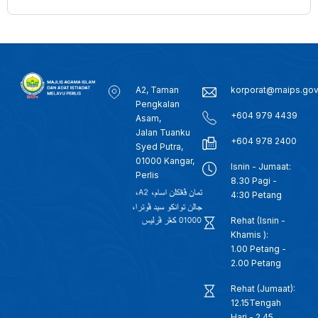
A2, Taman
korporat@maips.go
Pengkalan
+604 979 4439
Asam,
Jalan Tuanku
+604 978 2400
Syed Putra,
01000 Kangar,
Isnin - Jumaat:
Perlis
8.30 Pagi -
4:30 Petang
Rehat (Isnin -
Khamis ):
1.00 Petang -
2.00 Petang
Rehat (Jumaat):
12.15Tengah
Hari - 2.45