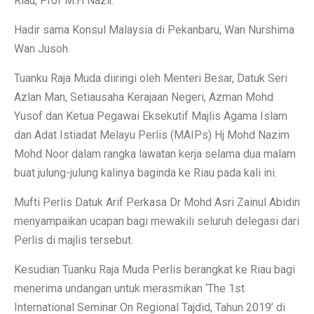
Riau, Prof M.H Nazir.
Hadir sama Konsul Malaysia di Pekanbaru, Wan Nurshima
Wan Jusoh.
Tuanku Raja Muda diiringi oleh Menteri Besar, Datuk Seri
Azlan Man, Setiausaha Kerajaan Negeri, Azman Mohd
Yusof dan Ketua Pegawai Eksekutif Majlis Agama Islam
dan Adat Istiadat Melayu Perlis (MAIPs) Hj Mohd Nazim
Mohd Noor dalam rangka lawatan kerja selama dua malam
buat julung-julung kalinya baginda ke Riau pada kali ini.
Mufti Perlis Datuk Arif Perkasa Dr Mohd Asri Zainul Abidin
menyampaikan ucapan bagi mewakili seluruh delegasi dari
Perlis di majlis tersebut.
Kesudian Tuanku Raja Muda Perlis berangkat ke Riau bagi
menerima undangan untuk merasmikan ‘The 1st
International Seminar On Regional Tajdid, Tahun 2019’ di