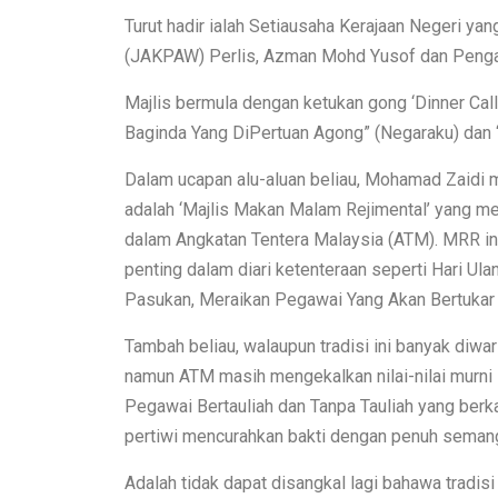
Turut hadir ialah Setiausaha Kerajaan Negeri 
(JAKPAW) Perlis, Azman Mohd Yusof dan Penga
Majlis bermula dengan ketukan gong ‘Dinner Cal
Baginda Yang DiPertuan Agong” (Negaraku) dan “
Dalam ucapan alu-aluan beliau, Mohamad Zaidi m
adalah ‘Majlis Makan Malam Rejimental’ yang me
dalam Angkatan Tentera Malaysia (ATM). MRR in
penting dalam diari ketenteraan seperti Hari U
Pasukan, Meraikan Pegawai Yang Akan Bertukar
Tambah beliau, walaupun tradisi ini banyak diwari
namun ATM masih mengekalkan nilai-nilai murni s
Pegawai Bertauliah dan Tanpa Tauliah yang ber
pertiwi mencurahkan bakti dengan penuh semang
Adalah tidak dapat disangkal lagi bahawa tradis