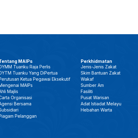
Tentang MAIPs
Perkhidmatan
DYMM Tuanku Raja Perlis
Jenis-Jenis Zakat
DYTM Tuanku Yang DiPertua
Skim Bantuan Zakat
Perutusan Ketua Pegawai Eksekutif
Wakaf
Mengenai MAIPs
Sumber Am
Ahli Majlis
Fasiliti
Carta Organisasi
Pusat Warisan
Agensi Bersama
Adat Istiadat Melayu
Subsidiari
Hebahan Warta
Piagam Pelanggan