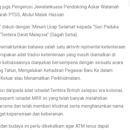
yang juga Pengerusi Jawatankuasa Pendokong Askar Wataniah
rah PTSS, Abdul Malek Hassan.
l’ diikuti dengan ‘Minum Ucap Selamat’ kepada “Seri Paduka
Tentera Darat Malaysia” (Gagah Setia).
emaklumkan bahawa salah satu aktiviti rejimental ketenteraan
rupakan adat tradisi ketenteraan yang masih diamalkan di
i kebiasaannya dianjurkan bersempena dengan sesuatu acara
lang Tahun, Mengalukan Kehadiran Pegawai Baru Ke dalam
 Keluar atau Menamatkan Perkhidmatam.
si daripada adat istiadat Tentera British selepas era kolonial,
eperti istiadat MRR ini yang telah banyak melahirkan
karisma dan telah memberi khidmat serta mengharumkan nama
at keperwiraan dan keberanian.
i dan budaya ini perlu dikekalkam agar ATM terus dapat