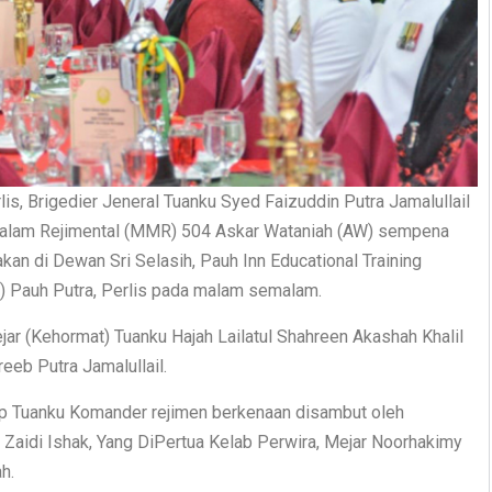
lis, Brigedier Jeneral Tuanku Syed Faizuddin Putra Jamalullail
Malam Rejimental (MMR) 504 Askar Wataniah (AW) sempena
kan di Dewan Sri Selasih, Pauh Inn Educational Training
S) Pauh Putra, Perlis pada malam semalam.
jar (Kehormat) Tuanku Hajah Lailatul Shahreen Akashah Khalil
eeb Putra Jamalullail.
ap Tuanku Komander rejimen berkenaan disambut oleh
aidi Ishak, Yang DiPertua Kelab Perwira, Mejar Noorhakimy
h.