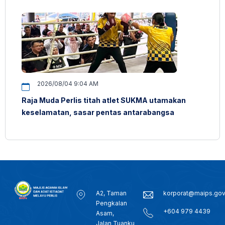
2026/08/04 9:04 AM
Raja Muda Perlis titah atlet SUKMA utamakan
keselamatan, sasar pentas antarabangsa
A2, Taman
korporat@maips.go
Pengkalan
+604 979 4439
Asam,
Jalan Tuanku