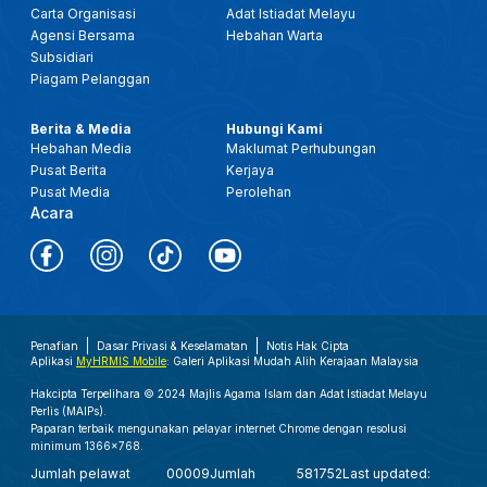
Carta Organisasi
Adat Istiadat Melayu
Agensi Bersama
Hebahan Warta
Subsidiari
Piagam Pelanggan
Berita & Media
Hubungi Kami
Hebahan Media
Maklumat Perhubungan
Pusat Berita
Kerjaya
Pusat Media
Perolehan
Acara
Penafian
Dasar Privasi & Keselamatan
Notis Hak Cipta
Aplikasi
MyHRMIS Mobile
: Galeri Aplikasi Mudah Alih Kerajaan Malaysia
Hakcipta Terpelihara © 2024 Majlis Agama Islam dan Adat Istiadat Melayu
Perlis (MAIPs).
Paparan terbaik mengunakan pelayar internet Chrome dengan resolusi
minimum 1366x768.
Jumlah pelawat
00009
Jumlah
581752
Last updated: