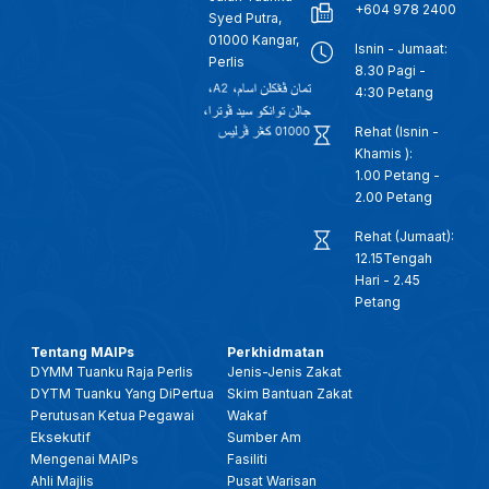
+604 978 2400
Syed Putra,
01000 Kangar,
Isnin - Jumaat:
Perlis
8.30 Pagi -
4:30 Petang
Rehat (Isnin -
Khamis ):
1.00 Petang -
2.00 Petang
Rehat (Jumaat):
12.15Tengah
Hari - 2.45
Petang
Tentang MAIPs
Perkhidmatan
DYMM Tuanku Raja Perlis
Jenis-Jenis Zakat
DYTM Tuanku Yang DiPertua
Skim Bantuan Zakat
Perutusan Ketua Pegawai
Wakaf
Eksekutif
Sumber Am
Mengenai MAIPs
Fasiliti
Ahli Majlis
Pusat Warisan