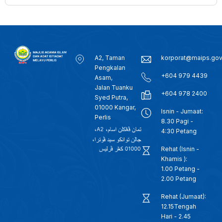
A2, Taman
korporat@maips.go
Pengkalan
+604 979 4439
Asam,
Jalan Tuanku
+604 978 2400
Syed Putra,
01000 Kangar,
Isnin - Jumaat:
Perlis
8.30 Pagi -
4:30 Petang
Rehat (Isnin -
Khamis ):
1.00 Petang -
2.00 Petang
Rehat (Jumaat):
12.15Tengah
Hari - 2.45