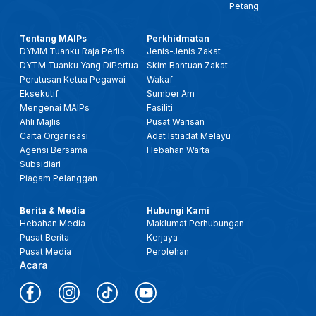
Petang
Tentang MAIPs
Perkhidmatan
DYMM Tuanku Raja Perlis
Jenis-Jenis Zakat
DYTM Tuanku Yang DiPertua
Skim Bantuan Zakat
Perutusan Ketua Pegawai
Wakaf
Eksekutif
Sumber Am
Mengenai MAIPs
Fasiliti
Ahli Majlis
Pusat Warisan
Carta Organisasi
Adat Istiadat Melayu
Agensi Bersama
Hebahan Warta
Subsidiari
Piagam Pelanggan
Berita & Media
Hubungi Kami
Hebahan Media
Maklumat Perhubungan
Pusat Berita
Kerjaya
Pusat Media
Perolehan
Acara