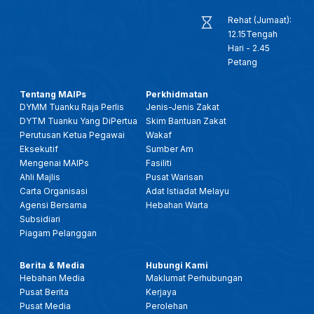
Rehat (Jumaat):
12.15Tengah
Hari - 2.45
Petang
Tentang MAIPs
Perkhidmatan
DYMM Tuanku Raja Perlis
Jenis-Jenis Zakat
DYTM Tuanku Yang DiPertua
Skim Bantuan Zakat
Perutusan Ketua Pegawai
Wakaf
Eksekutif
Sumber Am
Mengenai MAIPs
Fasiliti
Ahli Majlis
Pusat Warisan
Carta Organisasi
Adat Istiadat Melayu
Agensi Bersama
Hebahan Warta
Subsidiari
Piagam Pelanggan
Berita & Media
Hubungi Kami
Hebahan Media
Maklumat Perhubungan
Pusat Berita
Kerjaya
Pusat Media
Perolehan