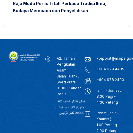
Raja Muda Perlis Titah Perkasa Tradisi Ilmu,
Budaya Membaca dan Penyelidikan
A2, Taman
korporat@maips.go
Pengkalan
+604 979 4439
Asam,
Jalan Tuanku
+604 978 2400
Syed Putra,
01000 Kangar,
Isnin - Jumaat:
Perlis
8.30 Pagi -
4:30 Petang
Rehat (Isnin -
Khamis ):
1.00 Petang -
2.00 Petang