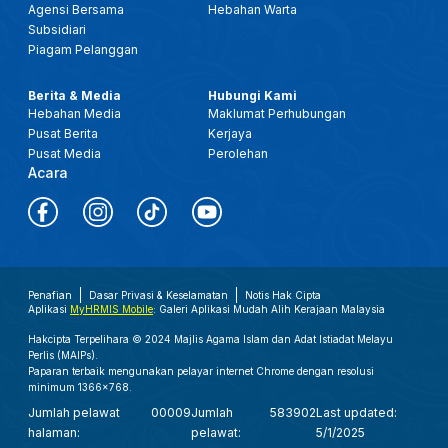
Agensi Bersama
Hebahan Warta
Subsidiari
Piagam Pelanggan
Berita & Media
Hubungi Kami
Hebahan Media
Maklumat Perhubungan
Pusat Berita
Kerjaya
Pusat Media
Perolehan
Acara
Penafian
Dasar Privasi & Keselamatan
Notis Hak Cipta
Aplikasi
MyHRMIS Mobile
: Galeri Aplikasi Mudah Alih Kerajaan Malaysia
Hakcipta Terpelihara © 2024 Majlis Agama Islam dan Adat Istiadat Melayu
Perlis (MAIPs).
Paparan terbaik mengunakan pelayar internet Chrome dengan resolusi
minimum 1366x768.
Jumlah pelawat
00009
Jumlah
583902
Last updated:
halaman:
pelawat:
5/1/2025