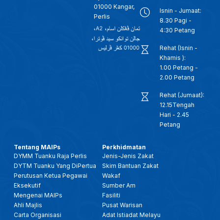
01000 Kangar,
Isnin - Jumaat:
Perlis
8.30 Pagi -
4:30 Petang
Rehat (Isnin -
Khamis ):
1.00 Petang -
2.00 Petang
Rehat (Jumaat):
12.15Tengah
Hari - 2.45
Petang
Tentang MAIPs
Perkhidmatan
DYMM Tuanku Raja Perlis
Jenis-Jenis Zakat
DYTM Tuanku Yang DiPertua
Skim Bantuan Zakat
Perutusan Ketua Pegawai
Wakaf
Eksekutif
Sumber Am
Mengenai MAIPs
Fasiliti
Ahli Majlis
Pusat Warisan
Carta Organisasi
Adat Istiadat Melayu