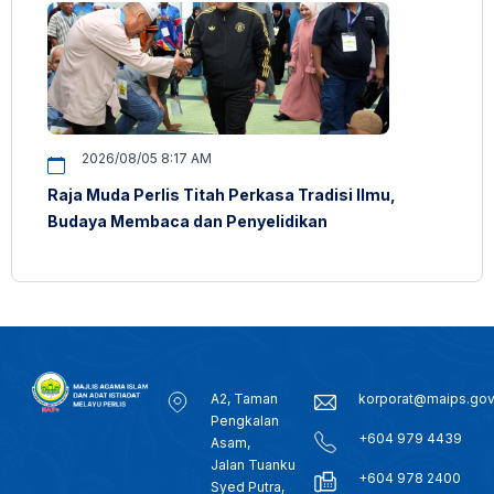
2026/08/05 8:17 AM
Raja Muda Perlis Titah Perkasa Tradisi Ilmu,
Budaya Membaca dan Penyelidikan
A2, Taman
korporat@maips.go
Pengkalan
+604 979 4439
Asam,
Jalan Tuanku
+604 978 2400
Syed Putra,