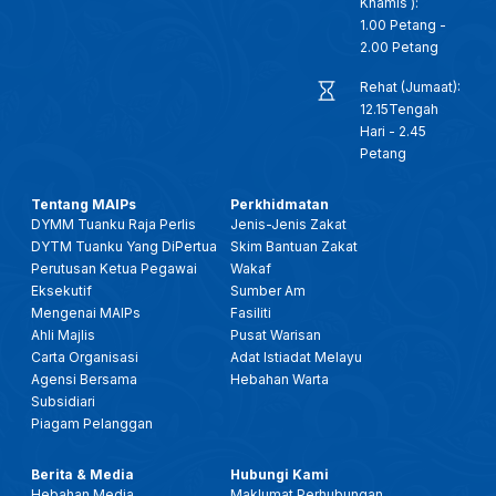
Khamis ):
1.00 Petang -
2.00 Petang
Rehat (Jumaat):
12.15Tengah
Hari - 2.45
Petang
Tentang MAIPs
Perkhidmatan
DYMM Tuanku Raja Perlis
Jenis-Jenis Zakat
DYTM Tuanku Yang DiPertua
Skim Bantuan Zakat
Perutusan Ketua Pegawai
Wakaf
Eksekutif
Sumber Am
Mengenai MAIPs
Fasiliti
Ahli Majlis
Pusat Warisan
Carta Organisasi
Adat Istiadat Melayu
Agensi Bersama
Hebahan Warta
Subsidiari
Piagam Pelanggan
Berita & Media
Hubungi Kami
Hebahan Media
Maklumat Perhubungan