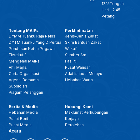
12.15Tengah
Hari - 2.45
Petang
Tentang MAIPs
Perkhidmatan
DYMM Tuanku Raja Perlis
Jenis-Jenis Zakat
DYTM Tuanku Yang DiPertua
Skim Bantuan Zakat
Perutusan Ketua Pegawai
Wakaf
Eksekutif
Sumber Am
Mengenai MAIPs
Fasiliti
Ahli Majlis
Pusat Warisan
Carta Organisasi
Adat Istiadat Melayu
Agensi Bersama
Hebahan Warta
Subsidiari
Piagam Pelanggan
Berita & Media
Hubungi Kami
Hebahan Media
Maklumat Perhubungan
Pusat Berita
Kerjaya
Pusat Media
Perolehan
Acara