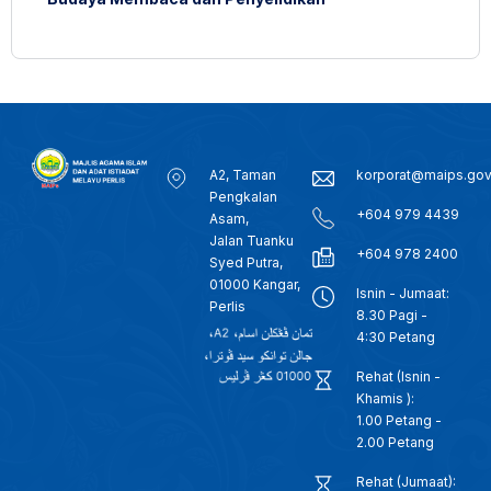
A2, Taman
korporat@maips.go
Pengkalan
+604 979 4439
Asam,
Jalan Tuanku
+604 978 2400
Syed Putra,
01000 Kangar,
Isnin - Jumaat:
Perlis
8.30 Pagi -
4:30 Petang
Rehat (Isnin -
Khamis ):
1.00 Petang -
2.00 Petang
Rehat (Jumaat):