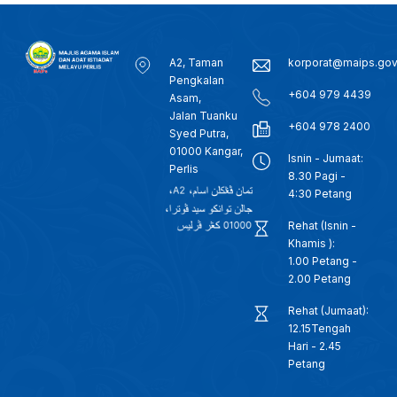
A2, Taman
korporat@maips.go
Pengkalan
+604 979 4439
Asam,
Jalan Tuanku
+604 978 2400
Syed Putra,
01000 Kangar,
Isnin - Jumaat:
Perlis
8.30 Pagi -
4:30 Petang
Rehat (Isnin -
Khamis ):
1.00 Petang -
2.00 Petang
Rehat (Jumaat):
12.15Tengah
Hari - 2.45
Petang