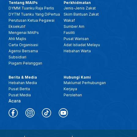
Tentang MAIPs
Perkhidmatan
DYMM Tuanku Raja Perlis
Jenis-Jenis Zakat
DYTM Tuanku Yang DiPertua
Skim Bantuan Zakat
Perutusan Ketua Pegawai
Wakaf
Eksekutif
Sumber Am
Mengenai MAIPs
Fasiliti
Ahli Majlis
Pusat Warisan
Carta Organisasi
Adat Istiadat Melayu
Agensi Bersama
Hebahan Warta
Subsidiari
Piagam Pelanggan
Berita & Media
Hubungi Kami
Hebahan Media
Maklumat Perhubungan
Pusat Berita
Kerjaya
Pusat Media
Perolehan
Acara