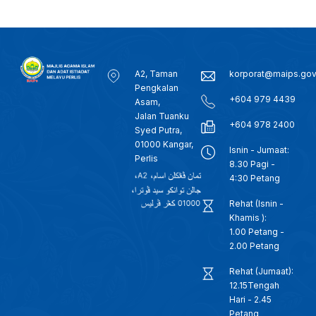
A2, Taman
korporat@maips.go
Pengkalan
+604 979 4439
Asam,
Jalan Tuanku
+604 978 2400
Syed Putra,
01000 Kangar,
Isnin - Jumaat:
Perlis
8.30 Pagi -
4:30 Petang
Rehat (Isnin -
Khamis ):
1.00 Petang -
2.00 Petang
Rehat (Jumaat):
12.15Tengah
Hari - 2.45
Petang