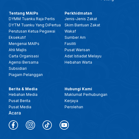
Tentang MAIPs
Perkhidmatan
DYMM Tuanku Raja Perlis
Jenis-Jenis Zakat
DYTM Tuanku Yang DiPertua
Skim Bantuan Zakat
Perutusan Ketua Pegawai
Wakaf
Eksekutif
Sumber Am
Mengenai MAIPs
Fasiliti
Ahli Majlis
Pusat Warisan
Carta Organisasi
Adat Istiadat Melayu
Agensi Bersama
Hebahan Warta
Subsidiari
Piagam Pelanggan
Berita & Media
Hubungi Kami
Hebahan Media
Maklumat Perhubungan
Pusat Berita
Kerjaya
Pusat Media
Perolehan
Acara