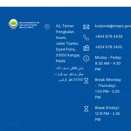
A2, Taman
korporat@maips.go
Pengkalan
+604 979 4439
Asam,
Jalan Tuanku
+604 978 2400
Syed Putra,
01000 Kangar,
Moday - Friday:
Perlis
8.30 AM - 4:30
PM
Break (Monday
- Thursday):
1.00 PM - 2.00
PM
Break (Friday):
12.15 PM - 2.45
PM