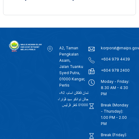
A2, Taman
korporat@maips.go
Pengkalan
+604 979 4439
Asam,
Jalan Tuanku
+604 978 2400
Syed Putra,
01000 Kangar,
Moday - Friday:
Perlis
8.30 AM - 4:30
PM
Break (Monday
- Thursday):
1.00 PM - 2.00
PM
Break (Friday):