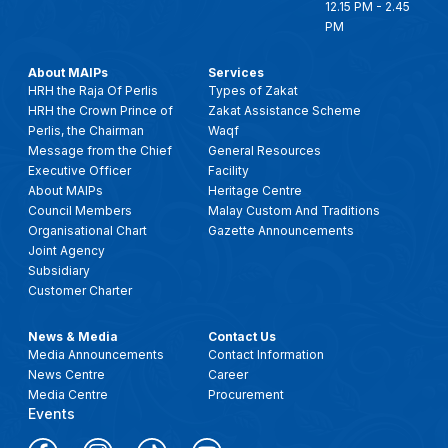
12.15 PM - 2.45
PM
About MAIPs
Services
HRH the Raja Of Perlis
Types of Zakat
HRH the Crown Prince of
Zakat Assistance Scheme
Perlis, the Chairman
Waqf
Message from the Chief
General Resources
Executive Officer
Facility
About MAIPs
Heritage Centre
Council Members
Malay Custom And Traditions
Organisational Chart
Gazette Announcements
Joint Agency
Subsidiary
Customer Charter
News & Media
Contact Us
Media Announcements
Contact Information
News Centre
Career
Media Centre
Procurement
Events