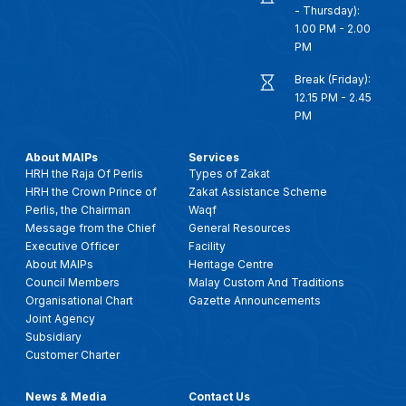
- Thursday):
1.00 PM - 2.00
28 JUN 2025 - BTH- CATAT STPM 2024 TERBAIK MAIPS PERUNTUK RM288,000 BANTU PELAJAR PRA UNIVERSITI
PM
Break (Friday):
26 JUN 2025 BERITA WILAYAH - WASPADA MUSIM PERALIHAN MONSUN: AMBIL LANGKAH BERJAGA-JAGA
12.15 PM - 2.45
PM
26 JUN 2025 - BERITA SEMASA 3PM
About MAIPs
Services
HRH the Raja Of Perlis
Types of Zakat
HRH the Crown Prince of
Zakat Assistance Scheme
8 JUN 2025 - BW- AIDILADHA PERLU DIRAI DENGAN KEBERKATAN, KEIKHLASAN, SEMANGAT PENGORBANAN
Perlis, the Chairman
Waqf
Message from the Chief
General Resources
29 APRIL 2025 - SEMASA 12
Executive Officer
Facility
About MAIPs
Heritage Centre
Council Members
Malay Custom And Traditions
28 APRIL 2025 – BERITA PAGI – PENGUASAAN AI ; PASTIKAN UMAT ISLAM TIDAK KETINGGALAN ARUS PERUBAHAN
Organisational Chart
Gazette Announcements
Joint Agency
Subsidiary
28 APRIL 2025 – BERITA PAGI – PENGHAYATAN AL-QURAN ; ASAS BINA TAMADUN NEGARA MADANI
Customer Charter
22 APRIL-BTH- PROGRAM PENGAJIAN BERKAIT AI: SELARI KEPERLUAN SEMASA, LAHIRKAN SISWAZAH BERKEMAHIRAN
News & Media
Contact Us