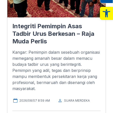
Op
Integriti Pemimpin Asas
Tadbir Urus Berkesan – Raja
Muda Perlis
Kangar: Pemimpin dalam sesebuah organisasi
memegang amanah besar dalam memacu
budaya tadbir urus yang berintegriti.
Pemimpin yang adil, tegas dan berprinsip
mampu membentuk persekitaran kerja yang
profesional, bermaruah dan disenangi oleh
masyarakat.
2026/08/07 8:59 AM
SUARA MERDEKA