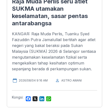
Raja Muda Perlis seru atlet
SUKMA utamakan
keselamatan, sasar pentas
antarabangsa
KANGAR: Raja Muda Perlis, Tuanku Syed
Faizuddin Putra Jamalullail bertitah agar atlet
negeri yang bakal beraksi pada Sukan
Malaysia (SUKMA) 2026 di Selangor sentiasa
mengutamakan keselamatan fizikal serta
mengekalkan tahap kesihatan optimum
sepanjang berada di perkampungan sukan.
2026/08/04 9:16 AM
ASTRO AWANI
Kongsi:
F
X
L
W
a
i
h
c
n
a