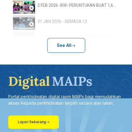
2 FEB 2026 -BW- PERUNTUKAN BUAT 1,600 SEKOLAH AGAMA RAKYAT: RM150 JUTA DISALUR SEPANJANG TAHUN LALU
31 JAN 2026 - SEMASA 12
26 JANUARI 2026 - BERITA TENGAH MALAM
See All
26 JANUARI 2026 - BERITA TENGAH MALAM
25 JAN 2026 - BTH- PEMULIHAN PENAGIH DADAH, PENDEKATAN KEROHANIAN DIIKTIRAF THAILAND
25 JAN 2026- BTH- BAHASA MELAYU DI PERINGKAT SERANTAU, PERLU DIMARTABAT SEBAGAI BAHASA ILMU & DAKWAH
Portal perkhidmatan digital rasmi MAIPs bagi memudahkan
25 JANUARI 2026 - KANTA 744 PAGI
akses kepada perkhidmatan terpilih secara atas talian.
28 DIS 2025 -BERITA PERDANA- TITAH RAJA PERLIS: SEMUA PIHAK PERLU KEMBALI BERSATU, TUMPU USAHA
Layari Sekarang