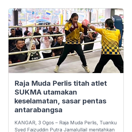
e
k
t
b
e
s
o
d
A
o
I
p
k
n
p
Raja Muda Perlis titah atlet
SUKMA utamakan
keselamatan, sasar pentas
antarabangsa
KANGAR, 3 Ogos – Raja Muda Perlis, Tuanku
Syed Faizuddin Putra Jamalullail menitahkan