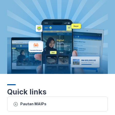
28 DIS 2025 -BERITA PERDANA- MENTERI BESAR PERLIS: ADUN KUALA PERLIS ANGKAT SUMPAH
10 DIS 2025 - BW - 'MYUNIMAP ALUMNI', PERKUKUH HUBUNGAN DENGAN GRADUAN, PERLUAS KOLABORASI INDUSTRI
17 OKT 2025- BERITA PERDANA- FESTIVAL IDEA PERLIS PACU TEKNOLOGI DAN INOVASI KEPADA MASYARAKAT
2 OKT-SPM-CERITA PAGI PERLIS: KECEMERLANGAN PENDIDIKAN FAIZUDDIN (FCoEE) PERKASA ASNAF RENTAS NEGARA
14 SEPT 2025 - BERITA TGH HARI - KEMAJUAN INDUSTRI BATIK: RAJA MUDA PERLIS SARAN LANGKAH STRATEGIK
6 SEPT 2025 - BTH- PRASARANA DIPERTINGKAT DEMI KESEJAHTERAAN RAKYAT
1 SEPT 2025 - KANTA 744 MALAM
Quick links
1 SEPT 2025 - BERITA WILAYAH - 3 RUMAH ROSAK AKIBAT RIBUT: STRUKTUR RUMAH DAN BUMBUNG
Pautan MAIPs