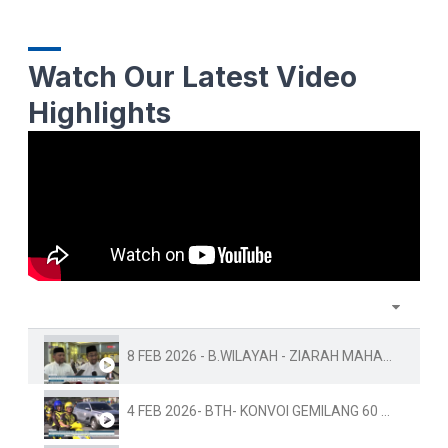
Watch Our Latest Video
Highlights
8 FEB 2026 - B.WILAYAH - ZIARAH MAHABBAH: PEMANGKIN PENYATUAN UMMAH DAN PEMBANGUNAN RENTAS SEMPADAN
4 FEB 2026- BTH- KONVOI GEMILANG 60 TAHUN MARA, MARA TERUS KOMITED BANGUNKAN SOSIOEKONOMI BUMIPUTERA