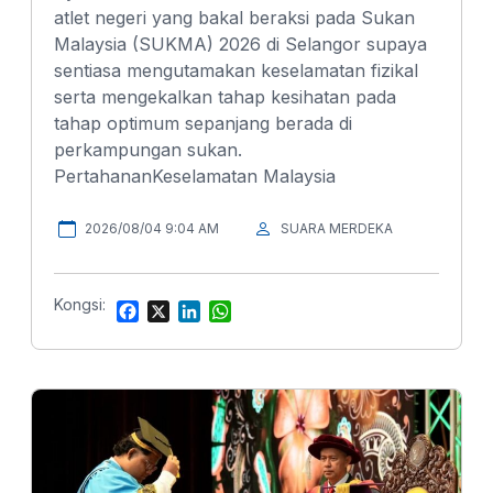
atlet negeri yang bakal beraksi pada Sukan
Malaysia (SUKMA) 2026 di Selangor supaya
sentiasa mengutamakan keselamatan fizikal
serta mengekalkan tahap kesihatan pada
tahap optimum sepanjang berada di
perkampungan sukan.
PertahananKeselamatan Malaysia
2026/08/04 9:04 AM
SUARA MERDEKA
Kongsi:
F
X
L
W
a
i
h
c
n
a
e
k
t
b
e
s
o
d
A
o
I
p
k
n
p