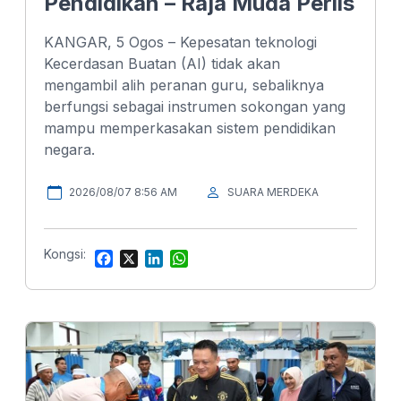
Pendidikan – Raja Muda Perlis
KANGAR, 5 Ogos – Kepesatan teknologi
Kecerdasan Buatan (AI) tidak akan
mengambil alih peranan guru, sebaliknya
berfungsi sebagai instrumen sokongan yang
mampu memperkasakan sistem pendidikan
negara.
2026/08/07 8:56 AM
SUARA MERDEKA
Kongsi:
F
X
L
W
a
i
h
c
n
a
e
k
t
b
e
s
o
d
A
o
I
p
k
n
p