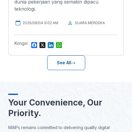
dunia pekerjaan yang semakin dipacu
teknologi.
2026/08/04 9:02 AM
SUARA MERDEKA
Kongsi:
F
X
L
W
a
i
h
c
n
a
e
k
t
See All
b
e
s
o
d
A
o
I
p
k
n
p
Your Convenience, Our
Priority.
MAIPs remains committed to delivering quality digital