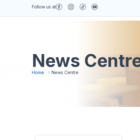
Follow us at
News Centr
About MAIPs
Services
News & Med
Home
News Centre