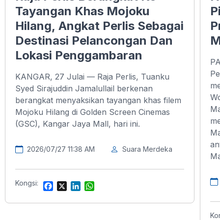
Tayangan Khas Mojoku
P
Hilang, Angkat Perlis Sebagai
P
Destinasi Pelancongan Dan
M
Lokasi Penggambaran
PA
Pe
KANGAR, 27 Julai — Raja Perlis, Tuanku
me
Syed Sirajuddin Jamalullail berkenan
Wo
berangkat menyaksikan tayangan khas filem
Ma
Mojoku Hilang di Golden Screen Cinemas
me
(GSC), Kangar Jaya Mall, hari ini.
Ma
an
2026/07/27 11:38 AM
Suara Merdeka
Ma
Kongsi:
F
X
L
W
a
i
h
c
n
a
e
k
t
Ko