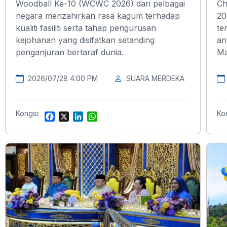
Woodball Ke-10 (WCWC 2026) dari pelbagai
Ch
negara menzahirkan rasa kagum terhadap
20
kualiti fasiliti serta tahap pengurusan
te
kejohanan yang disifatkan setanding
an
penganjuran bertaraf dunia.
Ma
2026/07/28 4:00 PM
SUARA MERDEKA
Kongsi:
Ko
F
X
L
W
a
i
h
c
n
a
e
k
t
b
e
s
o
d
A
o
I
p
k
n
p