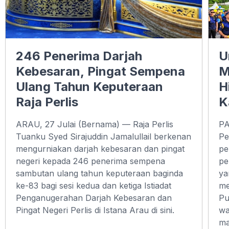
246 Penerima Darjah
U
Kebesaran, Pingat Sempena
M
Ulang Tahun Keputeraan
H
Raja Perlis
K
ARAU, 27 Julai (Bernama) — Raja Perlis
PA
Tuanku Syed Sirajuddin Jamalullail berkenan
Pe
mengurniakan darjah kebesaran dan pingat
pe
negeri kepada 246 penerima sempena
pe
sambutan ulang tahun keputeraan baginda
ya
ke-83 bagi sesi kedua dan ketiga Istiadat
me
Penganugerahan Darjah Kebesaran dan
Pu
Pingat Negeri Perlis di Istana Arau di sini.
wa
ma