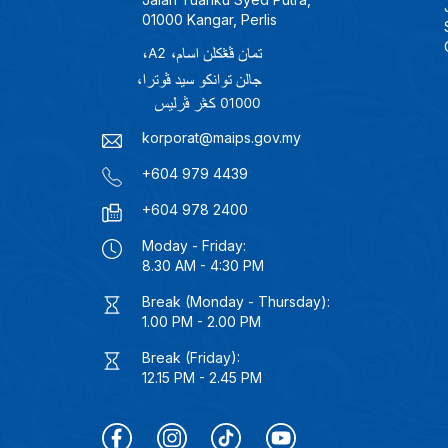
01000 Kangar, Perlis
korporat@maips.gov.my
+604 979 4439
+604 978 2400
Moday - Friday:
8.30 AM - 4:30 PM
Break (Monday - Thursday):
1.00 PM - 2.00 PM
Break (Friday):
12.15 PM - 2.45 PM