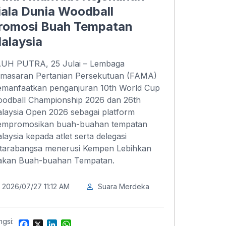
iala Dunia Woodball
romosi Buah Tempatan
alaysia
UH PUTRA, 25 Julai – Lembaga
masaran Pertanian Persekutuan (FAMA)
manfaatkan penganjuran 10th World Cup
odball Championship 2026 dan 26th
laysia Open 2026 sebagai platform
mpromosikan buah-buahan tempatan
laysia kepada atlet serta delegasi
tarabangsa menerusi Kempen Lebihkan
kan Buah-buahan Tempatan.
2026/07/27 11:12 AM
Suara Merdeka
ngsi:
F
X
L
W