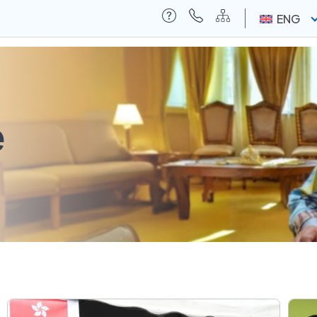
ENG
e
ia
Contact Us