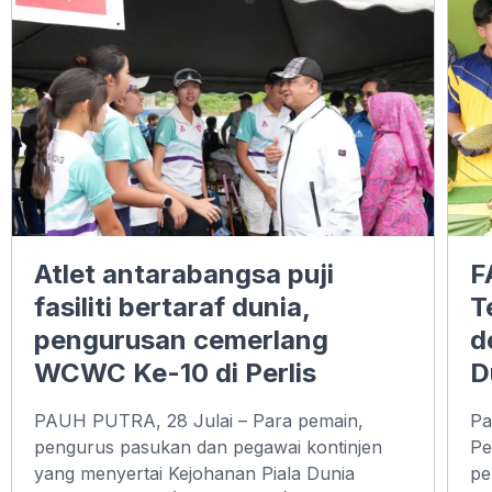
Atlet antarabangsa puji
F
fasiliti bertaraf dunia,
T
pengurusan cemerlang
d
WCWC Ke-10 di Perlis
D
PAUH PUTRA, 28 Julai – Para pemain,
Pa
pengurus pasukan dan pegawai kontinjen
Pe
yang menyertai Kejohanan Piala Dunia
pe