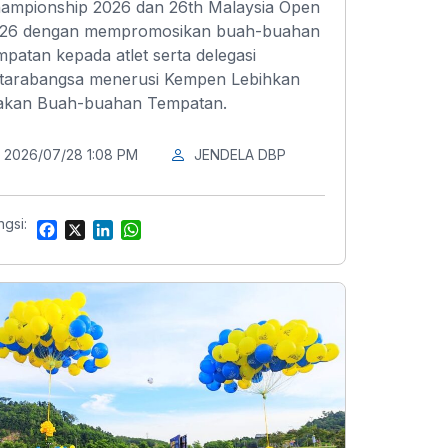
ampionship 2026 dan 26th Malaysia Open
26 dengan mempromosikan buah-buahan
mpatan kepada atlet serta delegasi
tarabangsa menerusi Kempen Lebihkan
kan Buah-buahan Tempatan.
2026/07/28 1:08 PM
JENDELA DBP
ngsi:
F
X
L
W
a
i
h
c
n
a
e
k
t
b
e
s
o
d
A
o
I
p
k
n
p