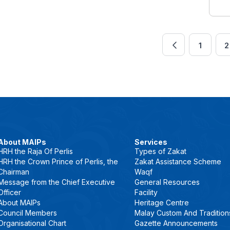
b
e
s
o
d
A
o
I
p
k
n
p
1
2
About MAIPs
Services
HRH the Raja Of Perlis
Types of Zakat
HRH the Crown Prince of Perlis, the
Zakat Assistance Scheme
Chairman
Waqf
Message from the Chief Executive
General Resources
Officer
Facility
About MAIPs
Heritage Centre
Council Members
Malay Custom And Tradition
Organisational Chart
Gazette Announcements