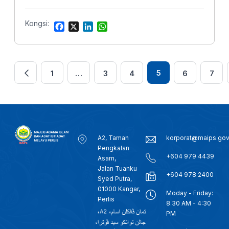
Kongsi:
F
X
L
W
a
i
h
c
n
a
e
k
t
b
e
s
5
1
…
3
4
6
7
o
d
A
o
I
p
k
n
p
A2, Taman
korporat@maips.go
Pengkalan
+604 979 4439
Asam,
Jalan Tuanku
+604 978 2400
Syed Putra,
01000 Kangar,
Moday - Friday:
Perlis
8.30 AM - 4:30
PM