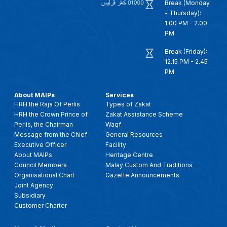
Break (Monday
- Thursday):
1.00 PM - 2.00
PM
Break (Friday):
12.15 PM - 2.45
PM
About MAIPs
Services
HRH the Raja Of Perlis
Types of Zakat
HRH the Crown Prince of
Zakat Assistance Scheme
Perlis, the Chairman
Waqf
Message from the Chief
General Resources
Executive Officer
Facility
About MAIPs
Heritage Centre
Council Members
Malay Custom And Traditions
Organisational Chart
Gazette Announcements
Joint Agency
Subsidiary
Customer Charter