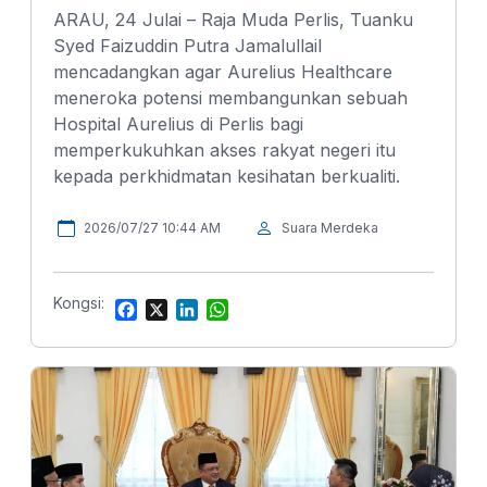
ARAU, 24 Julai – Raja Muda Perlis, Tuanku
Syed Faizuddin Putra Jamalullail
mencadangkan agar Aurelius Healthcare
meneroka potensi membangunkan sebuah
Hospital Aurelius di Perlis bagi
memperkukuhkan akses rakyat negeri itu
kepada perkhidmatan kesihatan berkualiti.
2026/07/27 10:44 AM
Suara Merdeka
Kongsi:
F
X
L
W
a
i
h
c
n
a
e
k
t
b
e
s
o
d
A
o
I
p
k
n
p