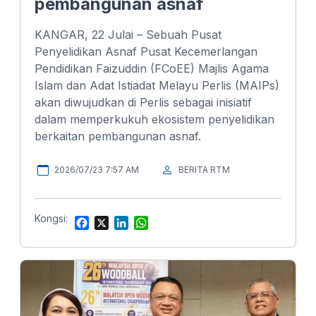
pembangunan asnaf
KANGAR, 22 Julai – Sebuah Pusat
Penyelidikan Asnaf Pusat Kecemerlangan
Pendidikan Faizuddin (FCoEE) Majlis Agama
Islam dan Adat Istiadat Melayu Perlis (MAIPs)
akan diwujudkan di Perlis sebagai inisiatif
dalam memperkukuh ekosistem penyelidikan
berkaitan pembangunan asnaf.
2026/07/23 7:57 AM
BERITA RTM
Kongsi:
F
X
L
W
a
i
h
c
n
a
e
k
t
b
e
s
o
d
A
o
I
p