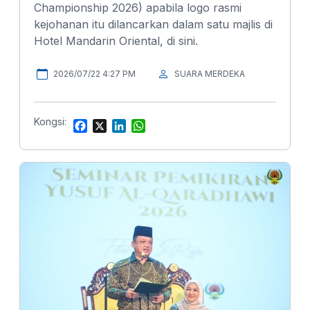
Championship 2026) apabila logo rasmi
kejohanan itu dilancarkan dalam satu majlis di
Hotel Mandarin Oriental, di sini.
2026/07/22 4:27 PM
SUARA MERDEKA
Kongsi:
F
X
L
W
a
i
h
c
n
a
e
k
t
b
e
s
o
d
A
o
I
p
k
n
p